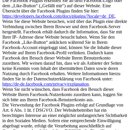
Die Facebook Plugins erkennen Sie an dem Facebook-Logo oder
dem „Like-Button“ („Gefällt mir“) auf dieser Website. Eine
Übersicht über die Facebook Plugins finden Sie hier:
https://developers.facebook.com/docs/plugins/?locale=de_DE
.
Wenn Sie diese Website besuchen, wird über das Plugin eine direkte
Verbindung zwischen Ihrem Browser und dem Facebook-Server
hergestellt. Facebook erhält dadurch die Information, dass Sie mit
Ihrer IP- Adresse diese Website besucht haben. Wenn Sie den
Facebook „Like-Button“ anklicken während Sie in Ihrem
Facebook-Account eingeloggt sind, können Sie die Inhalte dieser
Website auf Ihrem Facebook-Profil verlinken. Dadurch kann
Facebook den Besuch dieser Website Ihrem Benutzerkonto
zuordnen. Wir weisen darauf hin, dass wir als Anbieter der Seiten
keine Kenntnis vom Inhalt der übermittelten Daten sowie deren
Nutzung durch Facebook erhalten. Weitere Informationen hierzu
finden Sie in der Datenschutzerklärung von Facebook unter:
https://de-de.facebook.com/privacy/explanation
.
Wenn Sie nicht wünschen, dass Facebook den Besuch dieser
Website Ihrem Facebook-Nutzerkonto zuordnen kann, loggen Sie
sich bitte aus Ihrem Facebook-Benutzerkonto aus.
Die Verwendung der Facebook Plugins erfolgt auf Grundlage von
Art. 6 Abs. 1 lit. f DSGVO. Der Websitebetreiber hat ein
berechtigtes Interesse an einer möglichst umfangreichen Sichtbarkeit
in den Sozialen Medien. Sofern eine entsprechende Einwilligung
abgefragt wurde, erfolgt die Verarbeitung ausschließlich auf