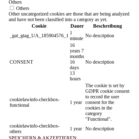
Others
Others
Other uncategorized cookies are those that are being analyzed
and have not been classified into a category as yet.
Cookie
Dauer
Beschreibung
1
_gat_gtag_UA_185904576_1
No description
minute
16
years 7
months
CONSENT
16
No description
days
13
hours
The cookie is set by
GDPR cookie consent
to record the user
cookielawinfo-checkbox-
1 year
consent for the
functional
cookies in the
category
"Functional".
cookielawinfo-checkbox-
1 year
No description
others
SPEICHERN & AKZEPTIEREN