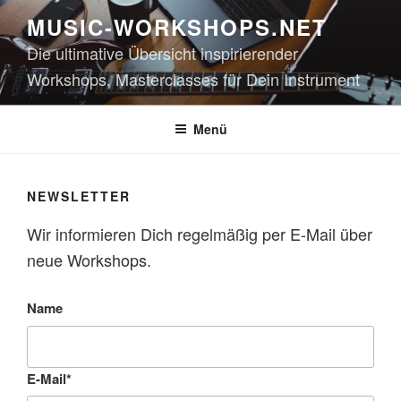
Zum
MUSIC-WORKSHOPS.NET
Inhalt
Die ultimative Übersicht inspirierender
springen
Workshops, Masterclasses für Dein Instrument
Menü
NEWSLETTER
Wir informieren Dich regelmäßig per E-Mail über
neue Workshops.
Name
E-Mail*