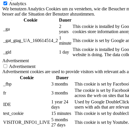
Analytics
Wir benutzen Analytics Cookies um zu verstehen, wie die Besucher m
besser auf die Situation der Benutzer abzustimmen.
Cookie
Dauer
2
This cookie is installed by Goog
_ga
years
cookies store information anon
1
_gat_gtag_UA_160614514_2
This cookie is set by Google an
minute
This cookie is installed by Goo
_gid
1 day
website is doing. The data col
Advertisement
Advertisement
Advertisement cookies are used to provide visitors with relevant ads 
Cookie
Dauer
_fbp
3 months
This cookie is set by Faceboo
The cookie is set by Facebook
fr
3 months
across the web on sites that 
1 year 24
Used by Google DoubleClick an
IDE
days
users with ads that are relevan
test_cookie
15 minutes
This cookie is set by doublecl
5 months
VISITOR_INFO1_LIVE
This cookie is set by Youtube
27 days