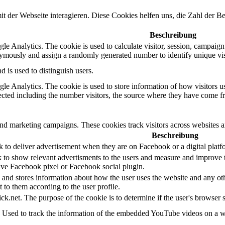
it der Webseite interagieren. Diese Cookies helfen uns, die Zahl der
Beschreibung
le Analytics. The cookie is used to calculate visitor, session, campaign d
ymously and assign a randomly generated number to identify unique vis
d is used to distinguish users.
gle Analytics. The cookie is used to store information of how visitors u
lected including the number visitors, the source where they have come 
and marketing campaigns. These cookies track visitors across websites a
Beschreibung
k to deliver advertisement when they are on Facebook or a digital platf
 to show relevant advertisments to the users and measure and improve t
have Facebook pixel or Facebook social plugin.
d stores information about how the user uses the website and any other
t to them according to the user profile.
ick.net. The purpose of the cookie is to determine if the user's browser 
. Used to track the information of the embedded YouTube videos on a w