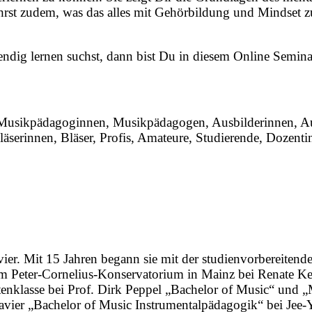
ährst zudem, was das alles mit Gehörbildung und Mindset z
ig lernen suchst, dann bist Du in diesem Online Seminar
 Musikpädagoginnen, Musikpädagogen, Ausbilderinnen, Aus
 Bläserinnen, Bläser, Profis, Amateure, Studierende, Dozen
lavier. Mit 15 Jahren begann sie mit der studienvorbereit
 Peter-Cornelius-Konservatorium in Mainz bei Renate Keh
tenklasse bei Prof. Dirk Peppel „Bachelor of Music“ und
lavier „Bachelor of Music Instrumentalpädagogik“ bei Jee-