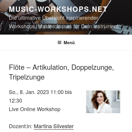
Zum
MUSIC-WORKSHOPS.NET
Inhalt
Die ultimative Übersicht inspirierender
springen
Workshops, Masterclasses für Dein Instrument
Menü
Flöte – Artikulation, Doppelzunge,
Tripelzunge
So., 8. Jan. 2023 11:00 bis
12:30
Live Online Workshop
Dozent:in:
Martina Silvester