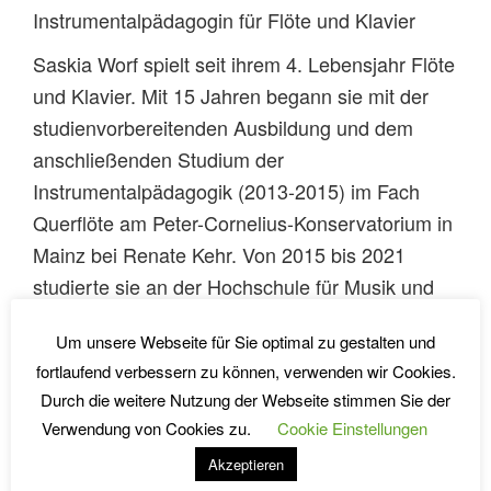
Instrumentalpädagogin für Flöte und Klavier
Saskia Worf spielt seit ihrem 4. Lebensjahr Flöte
und Klavier. Mit 15 Jahren begann sie mit der
studienvorbereitenden Ausbildung und dem
anschließenden Studium der
Instrumentalpädagogik (2013-2015) im Fach
Querflöte am Peter-Cornelius-Konservatorium in
Mainz bei Renate Kehr. Von 2015 bis 2021
studierte sie an der Hochschule für Musik und
Tanz Köln, Standort Wuppertal in der
Um unsere Webseite für Sie optimal zu gestalten und
Flötenklasse bei Prof. Dirk Peppel „Bachelor of
fortlaufend verbessern zu können, verwenden wir Cookies.
Music“ und „Master of Music
Durch die weitere Nutzung der Webseite stimmen Sie der
Solo/Kammermusik“. Zusätzlich studierte sie
Verwendung von Cookies zu.
Cookie Einstellungen
dort 2017 bis 2022 im zweiten Hauptfach Klavier
Akzeptieren
„Bachelor of Music Instrumentalpädagogik“ bei