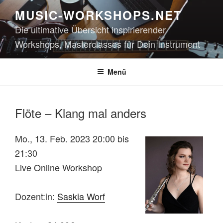
Zum
MUSIC-WORKSHOPS.NET
Inhalt
Die ultimative Übersicht inspirierender
springen
Workshops, Masterclasses für Dein Instrument
Menü
Flöte – Klang mal anders
Mo., 13. Feb. 2023 20:00 bis
21:30
Live Online Workshop
Dozent:in:
Saskia Worf