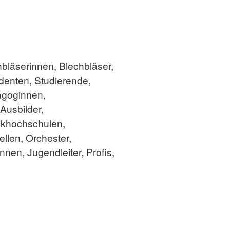
hbläserinnen, Blechbläser,
denten, Studierende,
agoginnen,
Ausbilder,
ikhochschulen,
llen, Orchester,
nen, Jugendleiter, Profis,