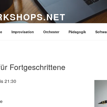
RKSHOPS.NET
nspirierender Workshops, Masterclasses für Dein Ins
te
Improvisation
Orchester
Pädagogik
Softwa
ür Fortgeschrittene
is 21:30
se