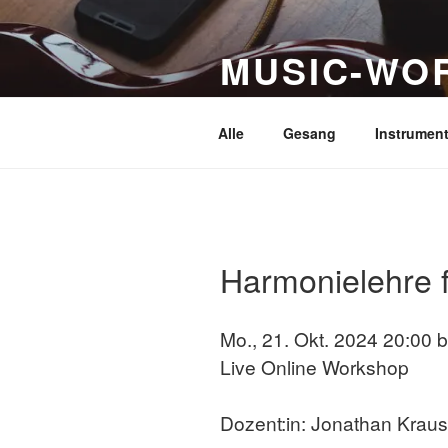
Zum
Inhalt
MUSIC-WO
springen
Die ultimative Übersicht i
Alle
Gesang
Instrumen
Harmonielehre f
Mo., 21. Okt. 2024 20:00 b
Live Online Workshop
Dozent:in: Jonathan Krau