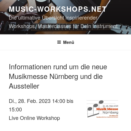
Zum
MUSIC-WORKSHOPS.NET
Inhalt
Die ultimative Übersicht inspirierender
springen
Workshops, Masterclasses für Dein Instrument
Menü
Informationen rund um die neue
Musikmesse Nürnberg und die
Aussteller
Di., 28. Feb. 2023 14:00 bis
15:00
Live Online Workshop