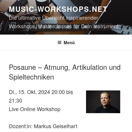
Zum
MUSIC-WORKSHOPS.NET
Inhalt
Die ultimative Übersicht inspirierender
springen
Workshops, Masterclasses für Dein Instrument
Menü
Posaune – Atmung, Artikulation und
Spieltechniken
Di., 15. Okt. 2024 20:00 bis
21:30
Live Online Workshop
Dozent:in: Markus Geiselhart