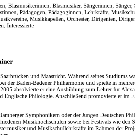
nen, Blasmusikerinnen, Blasmusiker, Sängerinnen, Sänger
Solistinnen, Pädagogen, Pädagoginnen, Lehrkräfte, Musiks
ikvereine, Musikkapellen, Orchester, Dirigenten, Dirigent
, Interessierte
ainer
in Saarbrücken und Maastricht. Während seines Studiums w
e bei der Baden-Badener Philharmonie und spielte in mehre
005 absolvierte er eine Ausbildung zum Lehrer für Alexa
und Englische Philologie. Anschließend promovierte er im 
 Bamberger Symphonikern oder der Jungen Deutschen Philha
schiedenen Musikhochschulen sowie bei Festivals wie de
chestermusiker und Musikschullehrkräfte im Rahmen der Pr
burg.