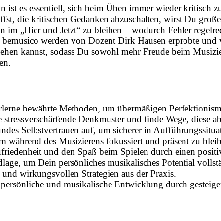
 ist es essentiell, sich beim Üben immer wieder kritisch z
affst, die kritischen Gedanken abzuschalten, wirst Du gr
n im „Hier und Jetzt“ zu bleiben – wodurch Fehler regelre
 bemusico werden von Dozent Dirk Hausen erprobte und wir
ehen kannst, sodass Du sowohl mehr Freude beim Musizie
en.
lerne bewährte Methoden, um übermäßigen Perfektionism
re stressverschärfende Denkmuster und finde Wege, diese ab
ndes Selbstvertrauen auf, um sicherer in Aufführungssituat
 während des Musizierens fokussiert und präsent zu blei
riedenheit und den Spaß beim Spielen durch einen positi
lage, um Dein persönliches musikalisches Potential volls
 und wirkungsvollen Strategien aus der Praxis.
 persönliche und musikalische Entwicklung durch gesteige