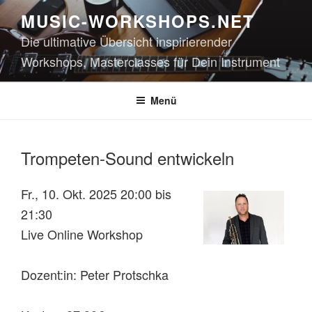
Zum
MUSIC-WORKSHOPS.NET
Inhalt
Die ultimative Übersicht inspirierender
springen
Workshops, Masterclasses für Dein Instrument
Menü
Trompeten-Sound entwickeln
Fr., 10. Okt. 2025 20:00 bis
21:30
Live Online Workshop
Dozent:in: Peter Protschka