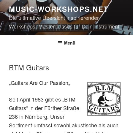
Zum
MUSIC-WORKSHOPS.NET
Inhalt
Die ultimative Übersicht inspirierender
springen
Workshops, Masterclasses für Dein Instrument
Menü
BTM Guitars
„Guitars Are Our Passion„
Seit April 1983 gibt es „BTM–
Guitars“ in der Fürther Straße
236 in Nürnberg. Unser
Sortiment umfasst sowohl akustische als auch