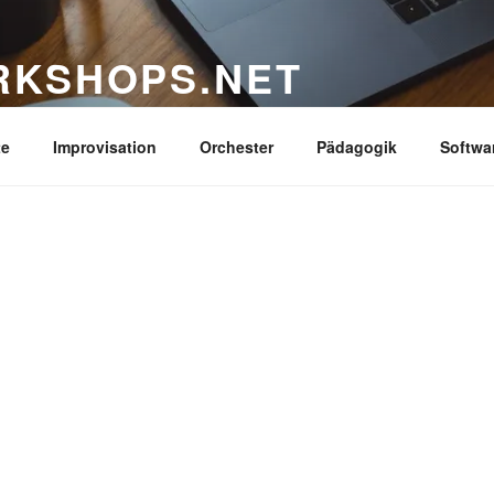
RKSHOPS.NET
nspirierender Workshops, Masterclasses für Dein Ins
te
Improvisation
Orchester
Pädagogik
Softwa