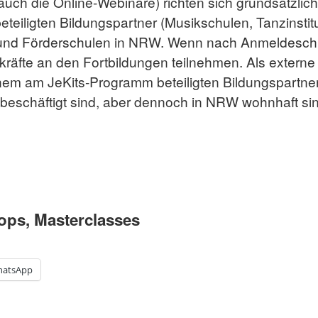
auch die Online-Webinare) richten sich grundsätzlich
eiligten Bildungspartner (Musikschulen, Tanzinstitu
 und Förderschulen in NRW. Wenn nach Anmeldeschlu
räfte an den Fortbildungen teilnehmen. Als externe 
einem am JeKits-Programm beteiligten Bildungspartner 
 beschäftigt sind, aber dennoch in NRW wohnhaft s
ops, Masterclasses
atsApp