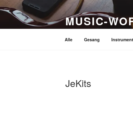
Zum
Inhalt
MUSIC-WO
springen
Die ultimative Übersicht i
Alle
Gesang
Instrumen
JeKits