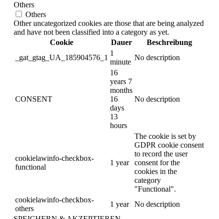
Others
Others
Other uncategorized cookies are those that are being analyzed
and have not been classified into a category as yet.
Cookie
Dauer
Beschreibung
1
_gat_gtag_UA_185904576_1
No description
minute
16
years 7
months
CONSENT
16
No description
days
13
hours
The cookie is set by
GDPR cookie consent
to record the user
cookielawinfo-checkbox-
1 year
consent for the
functional
cookies in the
category
"Functional".
cookielawinfo-checkbox-
1 year
No description
others
SPEICHERN & AKZEPTIEREN