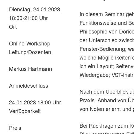
Dienstag, 24.01.2023,
In diesem Seminar geh
18:00-21:00 Uhr
Funktionsweise und Be
Ort
Philosophie von Dorico
der Unterschied zwisch
Online-Workshop
Fenster-Bedienung; wa
Leitung/Dozenten
welche Möglichkeiten d
ich ein Layout; Seiten
Markus Hartmann
Wiedergabe; VST-Instr
Anmeldeschluss
Nach dem Überblick übe
Praxis. Anhand von Üb
24.01.2023 18:00 Uhr
von Noten erlernt und 
Verfügbarkeit
Bei Rückfragen zum Ku
Preis
Bildungsreferenten
Ed