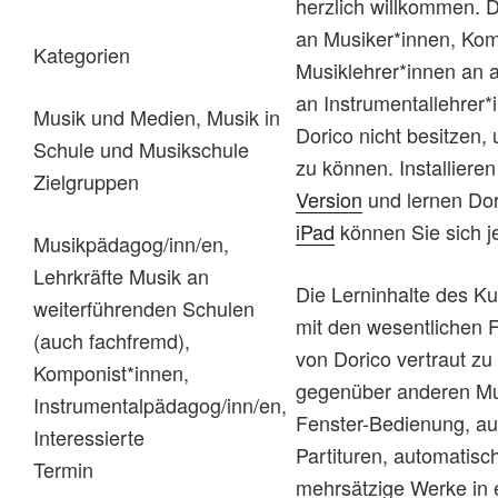
herzlich willkommen. D
an Musiker*innen, Kom
Kategorien
Musiklehrer*innen an 
an Instrumentallehrer
Musik und Medien, Musik in
Dorico nicht besitzen
Schule und Musikschule
zu können. Installieren
Zielgruppen
Version
und lernen Do
iPad
können Sie sich je
Musikpädagog/inn/en,
Lehrkräfte Musik an
Die Lerninhalte des K
weiterführenden Schulen
mit den wesentlichen
(auch fachfremd),
von Dorico vertraut zu 
Komponist*innen,
gegenüber anderen Mu
Instrumentalpädagog/inn/en,
Fenster-Bedienung, a
Interessierte
Partituren, automatisc
Termin
mehrsätzige Werke in e