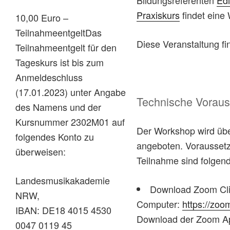
Praxiskurs
findet eine
10,00 Euro
–
TeilnahmeentgeltDas
Diese Veranstaltung fin
Teilnahmeentgelt für den
Tageskurs ist bis zum
Anmeldeschluss
(17.01.2023) unter Angabe
Technische Vorau
des Namens und der
Kursnummer 2302M01 auf
Der Workshop wird übe
folgendes Konto zu
angeboten. Vorausset
überweisen:
Teilnahme sind folgend
Landesmusikakademie
Download Zoom Clie
NRW,
Computer:
https://zoo
IBAN: DE18 4015 4530
Download der Zoom Ap
0047 0119 45