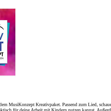
s dem MusiKonzept Kreativpaket. Passend zum Lied, schau
raktisch für deine Arbeit mit Kindern nutzen kannst. Außer