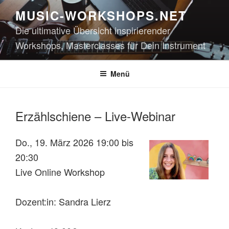
Zum
MUSIC-WORKSHOPS.NET
Inhalt
Die ultimative Übersicht inspirierender
springen
Workshops, Masterclasses für Dein Instrument
Menü
Erzählschiene – Live-Webinar
Do., 19. März 2026 19:00 bis
20:30
Live Online Workshop
Dozent:in: Sandra Lierz