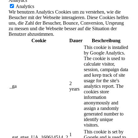
Analytics
Analytics
Wir benutzen Analytics Cookies um zu verstehen, wie die
Besucher mit der Webseite interagieren. Diese Cookies helfen
uns, die Zahl der Besucher, Bounce, Conversion, Ursprung
zu messen und die Webseite besser auf die Situation der
Benutzer abzustimmen.
Cookie
Dauer
Beschreibung
This cookie is installed
by Google Analytics.
The cookie is used to
calculate visitor,
session, campaign data
and keep track of site
usage for the site's
2
_ga
analytics report. The
years
cookies store
information
anonymously and
assign a randomly
generated number to
identify unique
visitors.
This cookie is set by
1
_gat_gtag_UA_160614514_2
Google and is used to