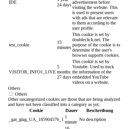
IDE
advertisement before
24 days
visiting the website. This
is used to present users
with ads that are relevant
to them according to the
user profile.
This cookie is set by
doubleclick.net. The
15
test_cookie
purpose of the cookie is to
minutes
determine if the user's
browser supports cookies.
This cookie is set by
5
Youtube. Used to track
VISITOR_INFO1_LIVE
months
the information of the
27 days
embedded YouTube
videos on a website.
Others
Others
Other uncategorized cookies are those that are being analyzed
and have not been classified into a category as yet.
Cookie
Dauer
Beschreibung
1
_gat_gtag_UA_185904576_1
No description
minute
16