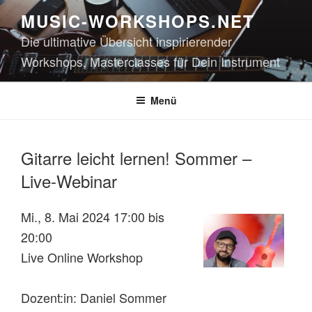
Zum
MUSIC-WORKSHOPS.NET
Inhalt
Die ultimative Übersicht inspirierender
springen
Workshops, Masterclasses für Dein Instrument
Menü
Gitarre leicht lernen! Sommer –
Live-Webinar
Mi., 8. Mai 2024 17:00 bis
20:00
Live Online Workshop
Dozent:in: Daniel Sommer