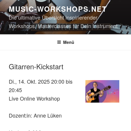
Zum
MUSIC-WORKSHOPS.NET
Inhalt
Die ultimative Übersicht inspirierender
springen
Workshops, Masterclasses für Dein Instrument
Menü
Gitarren-Kickstart
Di., 14. Okt. 2025 20:00 bis
20:45
Live Online Workshop
Dozent:in: Anne Lüken