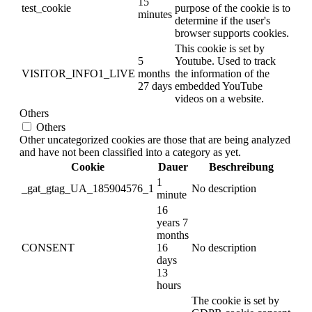
15
test_cookie
purpose of the cookie is to
minutes
determine if the user's
browser supports cookies.
This cookie is set by
5
Youtube. Used to track
VISITOR_INFO1_LIVE
months
the information of the
27 days
embedded YouTube
videos on a website.
Others
Others
Other uncategorized cookies are those that are being analyzed
and have not been classified into a category as yet.
Cookie
Dauer
Beschreibung
1
_gat_gtag_UA_185904576_1
No description
minute
16
years 7
months
CONSENT
16
No description
days
13
hours
The cookie is set by