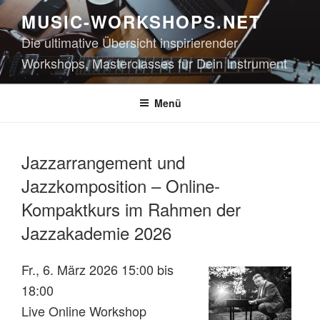
Zum
MUSIC-WORKSHOPS.NET
Inhalt
Die ultimative Übersicht inspirierender
springen
Workshops, Masterclasses für Dein Instrument
Menü
Jazzarrangement und
Jazzkomposition – Online-
Kompaktkurs im Rahmen der
Jazzakademie 2026
Fr., 6. März 2026 15:00 bis
18:00
Live Online Workshop