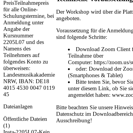
PreisTeilnahmepreis
für alle Online-
Der Workshop wird über die Pla
Schulungstermine, bei
angeboten.
Anmeldung unter
Angabe der
Voraussetzung für die Anmeldun
Kursnummer
sind folgende Schritte:
2205L07 und des
Namens des
Download Zoom Client f
Teilnehmers auf
Teilnahme über
folgendes Konto zu
Computer:
https://zoom.us/
überweisen:
oder: Download der Zo
Landesmusikakademie
(Smartphones & Tablet)
NRW, IBAN: DE18
Bitte testen Sie, bevor S
4015 4530 0047 0119
unter diesem Link, ob Sie si
45
angemeldet haben:
www.zoom
Dateianlagen
Bitte beachten Sie unsere Hinwei
Datenschutz im Downloadbereich 
Öffentliche Dateien
Ausschreibung!
(1)
Insta-2205L07-Kein