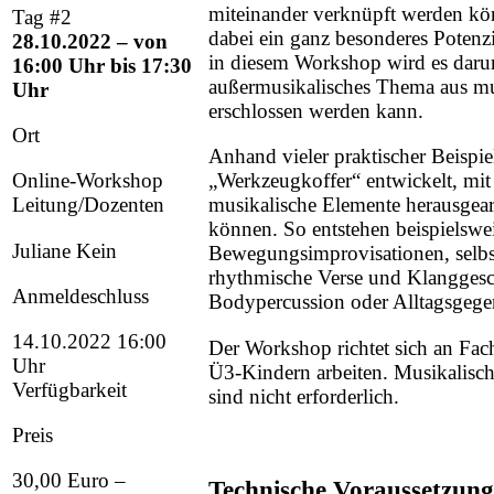
miteinander verknüpft werden kö
Tag #2
dabei ein ganz besonderes Potenz
28.10.2022 – von
in diesem Workshop wird es daru
16:00 Uhr bis 17:30
außermusikalisches Thema aus mus
Uhr
erschlossen werden kann.
Ort
Anhand vieler praktischer Beispie
Online-Workshop
„Werkzeugkoffer“ entwickelt, mit
Leitung/Dozenten
musikalische Elemente herausgear
können. So entstehen beispielswe
Juliane Kein
Bewegungsimprovisationen, selbs
rhythmische Verse und Klanggesc
Anmeldeschluss
Bodypercussion oder Alltagsgeg
14.10.2022 16:00
Der Workshop richtet sich an Fach
Uhr
Ü3-Kindern arbeiten. Musikalisc
Verfügbarkeit
sind nicht erforderlich.
Preis
30,00 Euro
–
Technische Voraussetzun