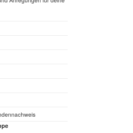
tundennachweis
ppe