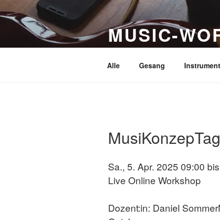
Zum
Inhalt
MUSIC-WO
springen
Die ultimative Übersicht i
Alle
Gesang
Instrumen
MusiKonzepTag 
Sa., 5. Apr. 2025 09:00 bi
Live Online Workshop
Dozent:in: Daniel Sommer