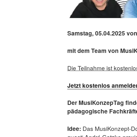
Samstag, 05.04.2025 von
mit dem Team von Musi
Die Teilnahme ist kostenlo
Jetzt kostenlos anmelde
Der MusiKonzepTag findet
pädagogische Fachkräfte
Idee:
Das MusiKonzept-Doze
guest‘ André Gatzke prax