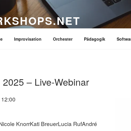
RKSHOPS.NET
nspirierender Workshops, Masterclasses für Dein Ins
te
Improvisation
Orchester
Pädagogik
Softwa
2025 – Live-Webinar
s 12:00
Nicole KnorrKati BreuerLucia RufAndré