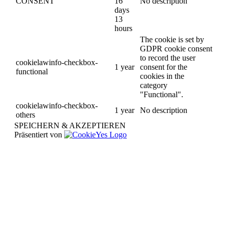
CONSENT
16
No description
days
13
hours
The cookie is set by
GDPR cookie consent
to record the user
cookielawinfo-checkbox-
1 year
consent for the
functional
cookies in the
category
"Functional".
cookielawinfo-checkbox-
1 year
No description
others
SPEICHERN & AKZEPTIEREN
Präsentiert von