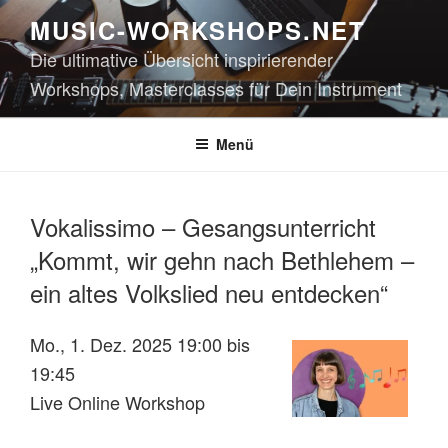
Zum
MUSIC-WORKSHOPS.NET
Inhalt
Die ultimative Übersicht inspirierender
springen
Workshops, Masterclasses für Dein Instrument
Menü
Vokalissimo – Gesangsunterricht
„Kommt, wir gehn nach Bethlehem –
ein altes Volkslied neu entdecken“
Mo., 1. Dez. 2025 19:00 bis
19:45
Live Online Workshop