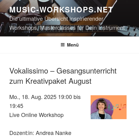
Zum
MUSIC-WORKSHOPS.NET
Inhalt
Die ultimative Übersicht inspirierender
springen
Workshops, Masterclasses für Dein Instrument
Menü
Vokalissimo – Gesangsunterricht
zum Kreativpaket August
Mo., 18. Aug. 2025 19:00 bis
19:45
Live Online Workshop
Dozent:in: Andrea Nanke