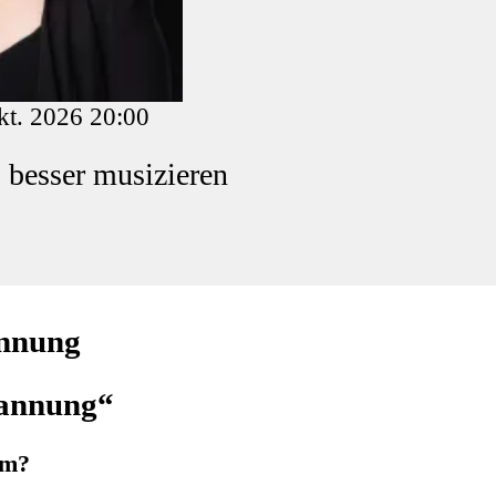
kt. 2026 20:00
 besser musizieren
annung
pannung“
em?