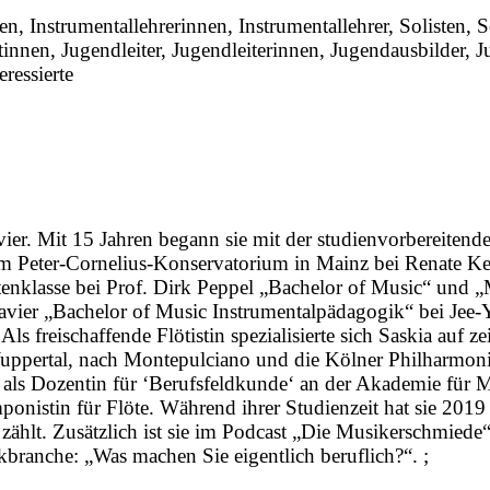
, Instrumentallehrerinnen, Instrumentallehrer, Solisten, 
nnen, Jugendleiter, Jugendleiterinnen, Jugendausbilder, J
ressierte
lavier. Mit 15 Jahren begann sie mit der studienvorbereit
 Peter-Cornelius-Konservatorium in Mainz bei Renate Keh
tenklasse bei Prof. Dirk Peppel „Bachelor of Music“ und
lavier „Bachelor of Music Instrumentalpädagogik“ bei Jee-
ls freischaffende Flötistin spezialisierte sich Saskia au
 Wuppertal, nach Montepulciano und die Kölner Philharmonie
 als Dozentin für ‘Berufsfeldkunde‘ an der Akademie für 
mponistin für Flöte. Während ihrer Studienzeit hat sie 20
zählt. Zusätzlich ist sie im Podcast „Die Musikerschmiede“
kbranche: „Was machen Sie eigentlich beruflich?“. ;