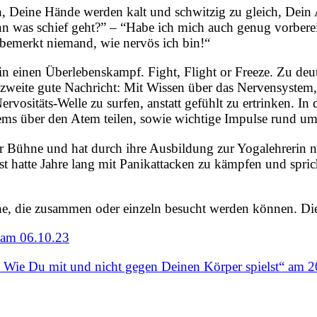
h, Deine Hände werden kalt und schwitzig zu gleich, Dein
nn was schief geht?” – “Habe ich mich auch genug vorberei
 bemerkt niemand, wie nervös ich bin!“
n einen Überlebenskampf. Fight, Flight or Freeze. Zu deut
zweite gute Nachricht: Mit Wissen über das Nervensystem,
ervositäts-Welle zu surfen, anstatt gefühlt zu ertrinken. 
ems über den Atem teilen, sowie wichtige Impulse rund u
 der Bühne und hat durch ihre Ausbildung zur Yogalehreri
t hatte Jahre lang mit Panikattacken zu kämpfen und spric
ihe, die zusammen oder einzeln besucht werden können. Di
“ am 06.10.23
Wie Du mit und nicht gegen Deinen Körper spielst“ am 2