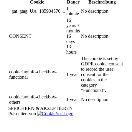
Cookie
Dauer
Beschreibung
1
_gat_gtag_UA_185904576_1
No description
minute
16
years 7
months
CONSENT
16
No description
days
13
hours
The cookie is set by
GDPR cookie consent
to record the user
cookielawinfo-checkbox-
1 year
consent for the
functional
cookies in the
category
"Functional".
cookielawinfo-checkbox-
1 year
No description
others
SPEICHERN & AKZEPTIEREN
Präsentiert von