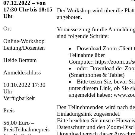
07.12.2022 – von
17:30 Uhr bis 18:15
Der Workshop wird über die Pla
Uhr
angeboten.
Ort
Voraussetzung für die Anmeldun
sind folgende Schritte:
Online-Workshop
Leitung/Dozenten
Download Zoom Client f
Teilnahme über
Heide Bertram
Computer:
https://zoom.us/
oder: Download der Zo
Anmeldeschluss
(Smartphones & Tablet)
Bitte testen Sie, bevor S
10.10.2022 17:30
unter diesem Link, ob Sie si
Uhr
angemeldet haben:
www.zoom
Verfügbarkeit
Den Teilnehmenden wird nach d
Preis
Einladungslink zugesendet.
Bitte beachten Sie unsere Hinwei
56,00 Euro
–
Datenschutz und den Zoom-Discl
PreisTeilnahmepreis
Downloadbereich dieser Aussch