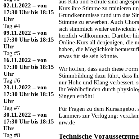
aus Kita und Schule sind angespr
02.11.2022 – von
Kurs ihre Stimme zu trainieren u
17:30 Uhr bis 18:15
Grundkenntnisse rund um das Si
Uhr
Stimme zu erwerben. Auch Chors
Tag #4
sich stimmlich weiter entwickeln 
09.11.2022 – von
herzlich willkommen. Darüber hin
17:30 Uhr bis 18:15
Online-Kurs all denjenigen, die 
Uhr
haben, die Möglichkeit herauszuf
Tag #5
etwas für sie sein könnte.
16.11.2022 – von
17:30 Uhr bis 18:15
Wir hoffen, dass auch diese Form
Uhr
Stimmbildung dazu führt, dass Ih
Tag #6
nur Höhe und Klang verbessert, s
23.11.2022 – von
Ihr Wohlbefinden durch physiolog
17:30 Uhr bis 18:15
Singen erhöht!
Uhr
Tag #7
Für Fragen zu dem Kursangebot s
30.11.2022 – von
Lammers zur Verfügung:
vera.l
17:30 Uhr bis 18:15
nrw.de
Uhr
Tag #8
Technische Voraussetzun