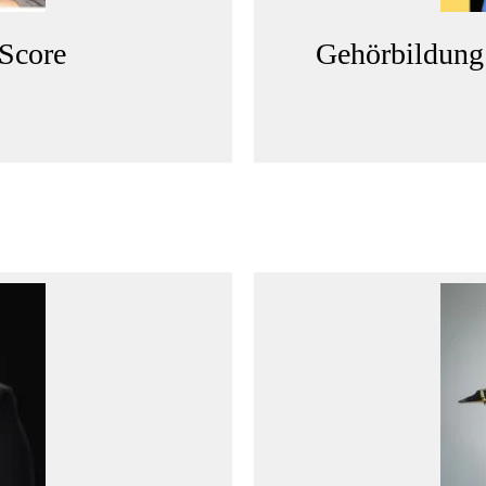
rScore
Gehörbildun