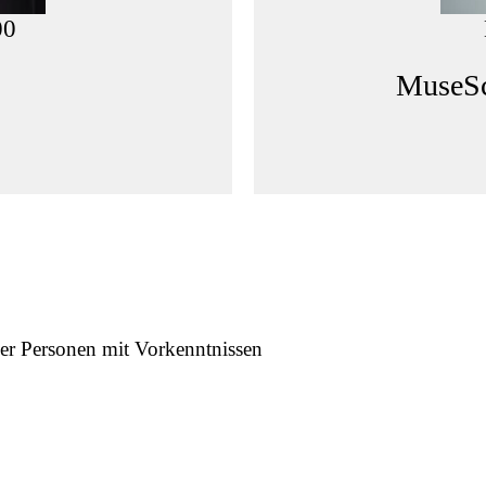
00
MuseSc
r Personen mit Vorkenntnissen